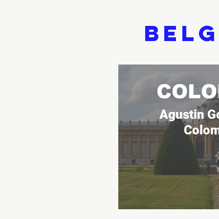
Belg
COLO
Agustin G
Colom