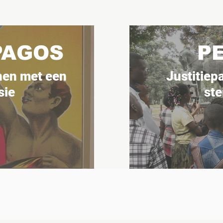
PAGOS
P
en met een
Justitiep
sie
ste