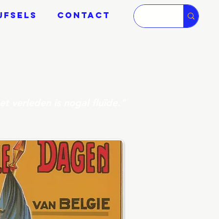
JFSELS
CONTACT
t verleden is nogal fluïde."