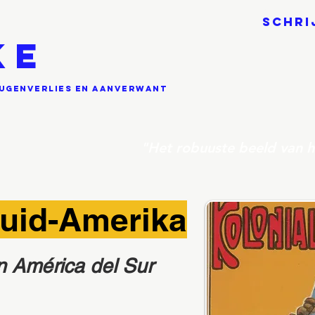
SCHRI
KE
eugenverlies en aanverwant
"Het robuuste beeld van he
Zuid-Amerika
n América del Sur