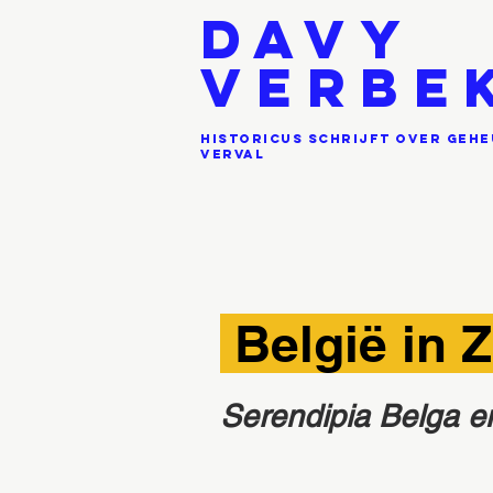
DAVY
VERBE
historicus schrijft over geh
verval
België in 
Serendipia Belga e