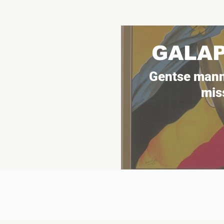
GALA
Gentse mann
mis