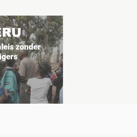
ERU
aleis zonder
igers