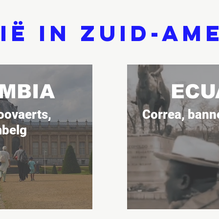
ië in Zuid-Am
MBIA
ECU
oovaerts,
Correa, banne
belg