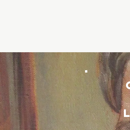
DAVY
VERBE
historicus schrijft over geh
verval