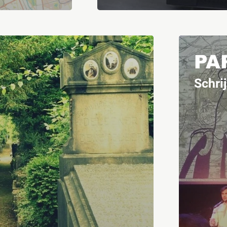
PA
Schri