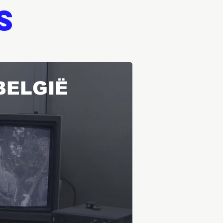
s
BELGIË